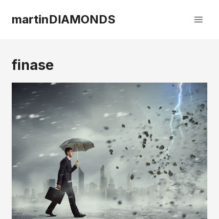
Przejdź
do
martinDIAMONDS
treści
finase